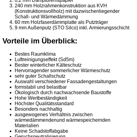
0,2 mm Dampfbremspapier
240 mm Holzrahmenkonstruktion aus KVH
(Konstruktionsvollholz) mit dazwischenliegender
Schall- und Wärmedämmung
60 mm Holzfaserdämmplatte als Putzträger
9 mm Außenputz (STO Silco) inkl. Armierungsschicht
Vorteile im Überblick:
Bestes Raumklima
Luftreinigungseffekt (Sd5m)
Bester winterlicher Kälteschutz
Hervorragender sommerlicher Wärmeschutz
sehr guter Schallschutz
Auswahl verschiedener Fassadengestaltungen
formstabil und belastbar
Ökologisch durch nachwachsende Baustoffe
Hohe Wertbeständigkeit
Höchster Qualitätsstandard
Besonders nachhaltig
ausgewogenes Verhältnis zwischen
wärmedämmendenund wärmespeichernden
Materialien
Keine Schadstoffabgabe
Geruchsneutralisierung